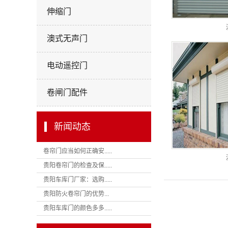
伸缩门
澳式无声门
电动遥控门
卷闸门配件
新闻动态
卷帘门应当如何正确安.....
贵阳卷帘门的检查及保.....
贵阳车库门厂家：选购.....
贵阳防火卷帘门的优势...
贵阳车库门的颜色多多.....