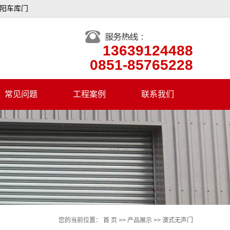
贵阳车库门
13639124488
0851-85765228
常见问题
工程案例
联系我们
您的当前位置：
首 页
>>
产品展示
>>
澳式无声门