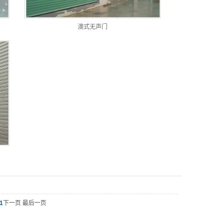
澳式无声门
1
下一页 最后一页