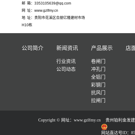
邮 箱：3353105639@qq.com
网 址：www.gzlfmy.cn
地 址：贵阳市花溪区合朋亿隆建材市场
H10栋
公司简介
新闻资讯
产品展示
店
行业资讯
卷闸门
公司动态
冲孔门
全铝门
彩钢门
抗风门
拉闸门
Copyright © 网址：
www.gzlfmy.cn
贵州铂利金发建材
网站直达号ID：857