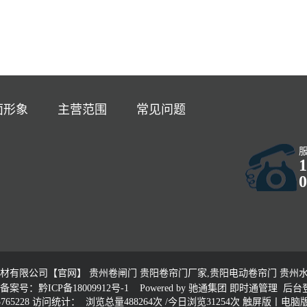
面形象
主营范围
常见问题
1
0
有限公司【官网】 贵州卷闸门 贵阳卷帘门厂家,贵阳电动卷帘门 贵州水晶
备案号：黔ICP备18009912号-1
Powered by
驰通集团
即时通管理
后台
65228 访问统计： 浏览总量488264次 /今日浏览31254次
触屏版
丨
电脑