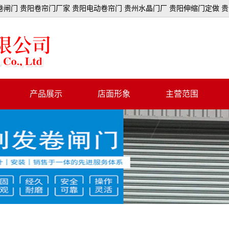
闸门 贵阳卷帘门厂家 贵阳电动卷帘门 贵州水晶门厂 贵阳伸缩门定做 
产品展示
店面形象
主营范围
卷闸门
冲孔门
全铝门
彩钢门
抗风门
拉闸门