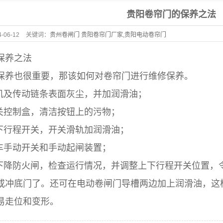
水晶门
贵阳卷帘门的保养之法
铝卷门
4-06-12
关键词：
贵州卷闸门 贵阳卷帘门厂家,贵阳电动卷帘门
伸缩门
贵州水晶门厂,贵阳伸缩门定做 贵阳车库门
保养之法
澳式无声门
保养也很重要，那该如何对卷帘门进行维修保养。
电动遥控门
电机及传动链条表面灰尘，并加润滑油；
卷闸门配件
开关控制盒，清洁按钮上的污物；
上下行程开关，开关滑轨加润滑油；
刹车手动开关和手动起闸装置；
和下降防火闸，检查运行情况，并调整上下行程开关位置，
或冲底门了。还可在电动卷闸门导槽两边加上润滑油，这
易走位和变形。