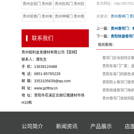
本文网址：http://857652
贵州全铝门 贵州彩
贵州抗风门 贵州拉
钢门
闸门 贵州水晶门
贵州铝卷门 贵州电
贵州伸缩门 贵州卷
关键词：
贵州卷闸门 贵
动卷闸门
闸门配件
上一篇：
贵州卷帘门：
下一篇：
贵阳快速卷帘
联系我们
相关新闻：
贵州铂利金发建材有限公司【官网】
卷帘门应当如何正
联系人：谭先生
贵阳车库门厂家：
手 机：13639124488
电 话：0851-85765228
贵阳车库门的颜色
邮 箱：3353105639@qq.com
贵阳防火卷帘门使
网 址：www.gzlfmy.cn
贵阳快速卷帘门电
地 址：贵阳市花溪区合朋亿隆建材市场
贵州卷帘门该如何
H10栋
公司简介
新闻资讯
产品展示
店