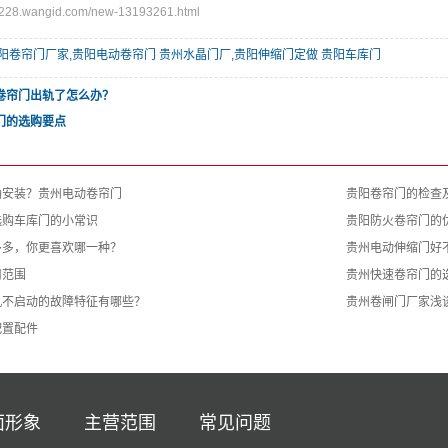
28.wangid.com/new-13193261.html
阳卷帘门厂家,贵阳电动卷帘门 贵州水晶门厂,贵阳伸缩门定做 贵阳车库门
卷帘门出轨了怎么办？
门的选购要点
确安装？贵州电动卷帘门
贵阳卷帘门的检查
选购车库门的小常识
贵阳防火卷帘门的
多多，你更喜欢哪一种？
贵州电动伸缩门好
用范围
贵州快速卷帘门的
机不启动的故障特征有哪些？
贵州卷闸门厂家浅
配置配件
面形象
主营范围
常见问题