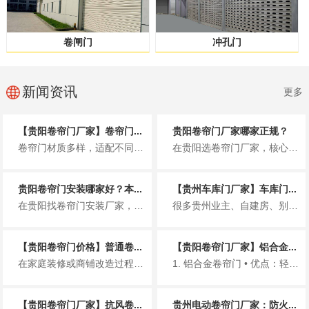
卷闸门
冲孔门
新闻资讯
更多
【贵阳卷帘门厂家】卷帘门...
贵阳卷帘门厂家哪家正规？
卷帘门材质多样，适配不同场景，选对材质能提升使用寿命与使用体验。以下简洁介绍贵阳市场常见卷帘门材质，同时推荐贵州铂利金发...
在贵阳选卷帘门厂家，核心是认准正规资质，避免无资质小作坊带来的质量、售后隐患。贵州铂利金发建材有限公司，是贵阳本地正规专...
贵阳卷帘门安装哪家好？本...
【贵州车库门厂家】车库门...
在贵阳找卷帘门安装厂家，很多人都怕遇到报价虚高、偷工减料、售后失联、安装不规范的问题。尤其贵阳多雨、多风、临街商铺多，卷...
很多贵州业主、自建房、别墅、小区车库在选门时，关心的就是车库门多少钱一平方。价格受材质、款式、电机、厚度、安装等影响很大...
【贵阳卷帘门价格】普通卷...
【贵阳卷帘门厂家】铝合金...
在家庭装修或商铺改造过程中，卷帘门因其防盗、隔音、占用空间小等优点，成为车库、店铺、仓库等场所的常见选择。对于预算规划而...
1. 铝合金卷帘门 • 优点：轻、好看、不生锈、价格适中 • 适合：小区车库、家用、商铺门...
【贵阳卷帘门厂家】抗风卷...
贵州电动卷帘门厂家：防火...